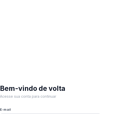
Bem-vindo de volta
Acesse sua conta para continuar
E-mail